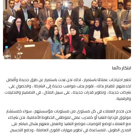
ابتكار دائما
تتغير احتياجات عملائنا باستمرار ، لذلك نحن نبحث باستمرار عن طرق جديدة وأفضل
لخدمتهم. للقيام بذلك ، نقوم بجلب مواهب جديدة إلى الشركة ، والحصول على
شركات جديدة ، وتطوير قدرات جديدة ، على سبيل المثال ، في التصميم والتحليلات
والرقمية.
نحن نخدم العملاء في كل مستوى من مستويات مؤسستهم ، سواء كمستشار
موثوق للإدارة العليا أو كمدرب عملي لموظفي الخطوط الأمامية. نحن شركاء
مع العملاء لوضع التوصيات موضع التنفيذ والعمل معهم بشكل مباشر على
المدى الطويل ، للمساعدة في تطوير مهارات القوى العاملة ، ودفع التحسين