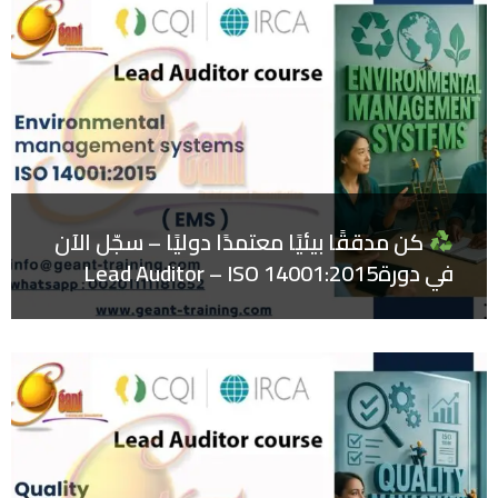
كن مدققًا بيئيًا معتمدًا دوليًا – سجّل الآن
في دورةLead Auditor – ISO 14001:2015