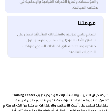
والمؤسسات، وتعزيز القدرات القيادية والإبداعية في
مختلف المجالات.
مهمتنا
تقديم برامج تدريبية واستشارات استثنائية تعمل على
تحسين الأداء الفردي والجماعي، وتوفير حلول
مبتكرة ومتخصصة تلبي احتياجات السوق وتواكب
التطورات العالمية
شركة جيان للتدريب والاستشارات هو مركز تدريب Training Center
تضمن لك تجربة مهنية متميزة، حيث نقوم بتقديم حلول تدريبية
متكاملة تعتمد على أحدث الأساليب والابتكارات. فريقنا من الخبراء ملتزم
بتوفير الدعم المستمر لضمان تحقيق أهدافك وتنمية مهاراتك بأعلى