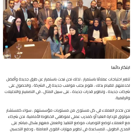
ابتكار دائما
تتغير احتياجات عملائنا باستمرار ، لذلك نحن نبحث باستمرار عن طرق جديدة وأفضل
لخدمتهم. للقيام بذلك ، نقوم بجلب مواهب جديدة إلى الشركة ، والحصول على
شركات جديدة ، وتطوير قدرات جديدة ، على سبيل المثال ، في التصميم والتحليلات
والرقمية.
نحن نخدم العملاء في كل مستوى من مستويات مؤسستهم ، سواء كمستشار
موثوق للإدارة العليا أو كمدرب عملي لموظفي الخطوط الأمامية. نحن شركاء
مع العملاء لوضع التوصيات موضع التنفيذ والعمل معهم بشكل مباشر على
المدى الطويل ، للمساعدة في تطوير مهارات القوى العاملة ، ودفع التحسين