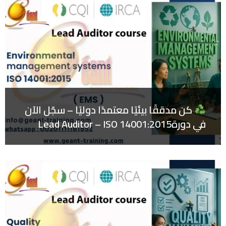
كن مدققًا بيئيًا معتمدًا دوليًا – سجّل الآن
في دورةLead Auditor – ISO 14001:2015