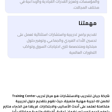
والمؤسسات، وتعزيز القدرات القيادية والإبداعية في
مختلف المجالات.
مهمتنا
تقديم برامج تدريبية واستشارات استثنائية تعمل على
تحسين الأداء الفردي والجماعي، وتوفير حلول
مبتكرة ومتخصصة تلبي احتياجات السوق وتواكب
التطورات العالمية
شركة جيان للتدريب والاستشارات هو مركز تدريب Training Center
تضمن لك تجربة مهنية متميزة، حيث نقوم بتقديم حلول تدريبية
متكاملة تعتمد على أحدث الأساليب والابتكارات. فريقنا من الخبراء ملتزم
بتوفير الدعم المستمر لضمان تحقيق أهدافك وتنمية مهاراتك بأعلى