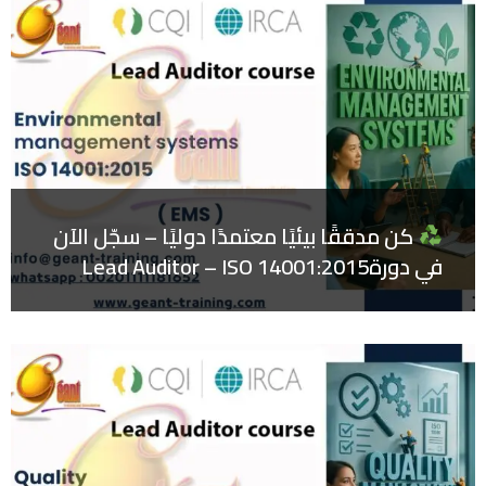
كن مدققًا بيئيًا معتمدًا دوليًا – سجّل الآن
في دورةLead Auditor – ISO 14001:2015