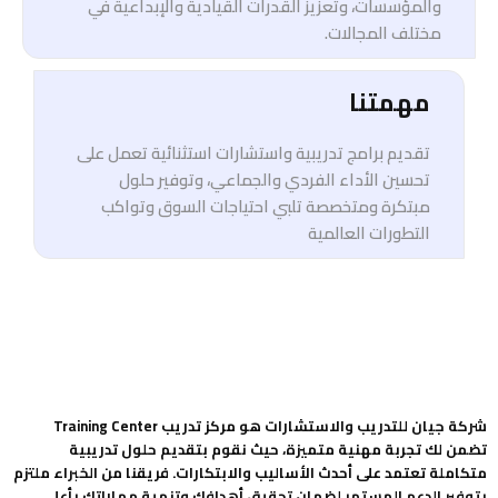
والمؤسسات، وتعزيز القدرات القيادية والإبداعية في
مختلف المجالات.
مهمتنا
تقديم برامج تدريبية واستشارات استثنائية تعمل على
تحسين الأداء الفردي والجماعي، وتوفير حلول
مبتكرة ومتخصصة تلبي احتياجات السوق وتواكب
التطورات العالمية
شركة جيان للتدريب والاستشارات هو مركز تدريب Training Center
تضمن لك تجربة مهنية متميزة، حيث نقوم بتقديم حلول تدريبية
متكاملة تعتمد على أحدث الأساليب والابتكارات. فريقنا من الخبراء ملتزم
بتوفير الدعم المستمر لضمان تحقيق أهدافك وتنمية مهاراتك بأعلى