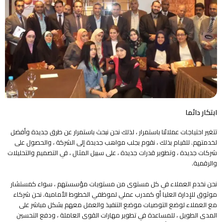
ابتكار دائما
تتغير احتياجات عملائنا باستمرار ، لذلك نحن نبحث باستمرار عن طرق جديدة وأفضل
لخدمتهم. للقيام بذلك ، نقوم بجلب مواهب جديدة إلى الشركة ، والحصول على
شركات جديدة ، وتطوير قدرات جديدة ، على سبيل المثال ، في التصميم والتحليلات
والرقمية.
نحن نخدم العملاء في كل مستوى من مستويات مؤسستهم ، سواء كمستشار
موثوق للإدارة العليا أو كمدرب عملي لموظفي الخطوط الأمامية. نحن شركاء
مع العملاء لوضع التوصيات موضع التنفيذ والعمل معهم بشكل مباشر على
المدى الطويل ، للمساعدة في تطوير مهارات القوى العاملة ، ودفع التحسين