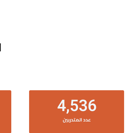
ا
4,536
عدد المتدربين