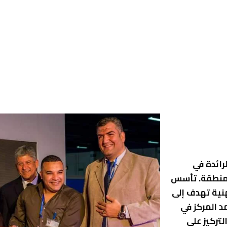
لرائدة في
لمنطقة. تأسس
نية تهدف إلى
د المركز في
تركيز على