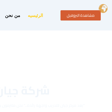
خطي
لى
مشاهدة البروفيل
لمحتوى
الرئيسيه
من نحن
شركة جيان
"يعد مركز جيان للتدريب واجهة رائدة..." نحن ملتزمو