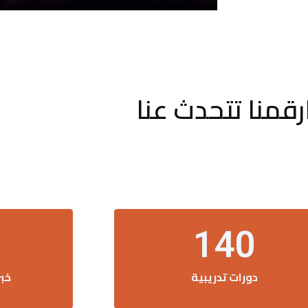
رقمنا تتحدث عنا
140
دورات تدريبية
خب