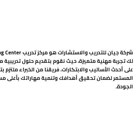
لك تجربة مهنية متميزة، حيث نقوم بتقديم حلول تدريبية م
على أحدث الأساليب والابتكارات. فريقنا من الخبراء ملتزم بت
المستمر لضمان تحقيق أهدافك وتنمية مهاراتك بأعلى م
الجودة.