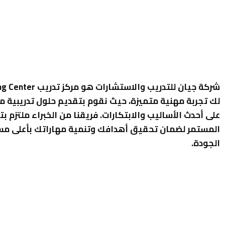
لك تجربة مهنية متميزة، حيث نقوم بتقديم حلول تدريبية م
على أحدث الأساليب والابتكارات. فريقنا من الخبراء ملتزم بت
المستمر لضمان تحقيق أهدافك وتنمية مهاراتك بأعلى م
الجودة.