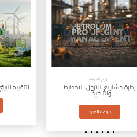
البرامج التدريبية
م البيئي الاستراتيجي (SEA): أداة…
مهارات 
قراءة المزيد