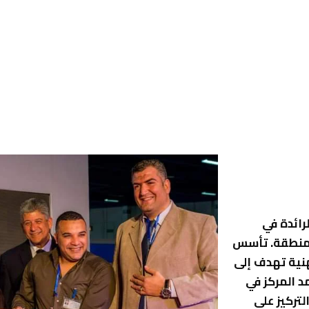
لرائدة في
لمنطقة. تأسس
نية تهدف إلى
د المركز في
تركيز على