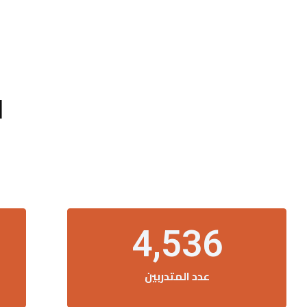
ا
4,536
عدد المتدربين