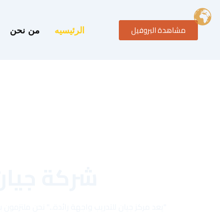
خطي
لى
مشاهدة البروفيل
لمحتوى
الرئيسيه
من نحن
شركة جيان
"يعد مركز جيان للتدريب واجهة رائدة..." نحن ملتزمو