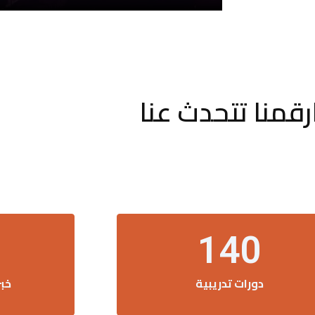
رقمنا تتحدث عنا
140
دورات تدريبية
خب