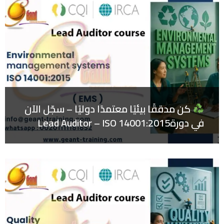
كن مدققًا بيئيًا معتمدًا دوليًا – سجّل الآن
في دورةLead Auditor – ISO 14001:2015