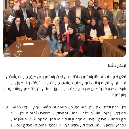
ابتكار دائما
تتغير احتياجات عملائنا باستمرار ، لذلك نحن نبحث باستمرار عن طرق جديدة وأفضل
لخدمتهم. للقيام بذلك ، نقوم بجلب مواهب جديدة إلى الشركة ، والحصول على
شركات جديدة ، وتطوير قدرات جديدة ، على سبيل المثال ، في التصميم والتحليلات
والرقمية.
نحن نخدم العملاء في كل مستوى من مستويات مؤسستهم ، سواء كمستشار
موثوق للإدارة العليا أو كمدرب عملي لموظفي الخطوط الأمامية. نحن شركاء
مع العملاء لوضع التوصيات موضع التنفيذ والعمل معهم بشكل مباشر على
المدى الطويل ، للمساعدة في تطوير مهارات القوى العاملة ، ودفع التحسين