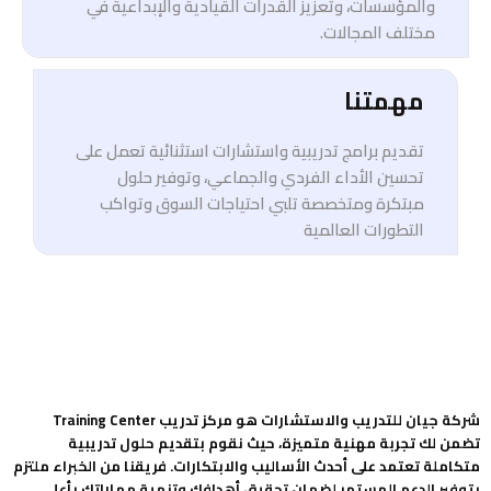
والمؤسسات، وتعزيز القدرات القيادية والإبداعية في
مختلف المجالات.
مهمتنا
تقديم برامج تدريبية واستشارات استثنائية تعمل على
تحسين الأداء الفردي والجماعي، وتوفير حلول
مبتكرة ومتخصصة تلبي احتياجات السوق وتواكب
التطورات العالمية
شركة جيان للتدريب والاستشارات هو مركز تدريب Training Center
تضمن لك تجربة مهنية متميزة، حيث نقوم بتقديم حلول تدريبية
متكاملة تعتمد على أحدث الأساليب والابتكارات. فريقنا من الخبراء ملتزم
بتوفير الدعم المستمر لضمان تحقيق أهدافك وتنمية مهاراتك بأعلى