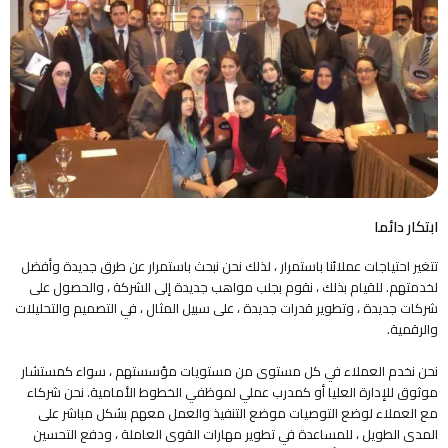
ابتكار دائما
تتغير احتياجات عملائنا باستمرار ، لذلك نحن نبحث باستمرار عن طرق جديدة وأفضل
لخدمتهم. للقيام بذلك ، نقوم بجلب مواهب جديدة إلى الشركة ، والحصول على
شركات جديدة ، وتطوير قدرات جديدة ، على سبيل المثال ، في التصميم والتحليلات
والرقمية.
نحن نخدم العملاء في كل مستوى من مستويات مؤسستهم ، سواء كمستشار
موثوق للإدارة العليا أو كمدرب عملي لموظفي الخطوط الأمامية. نحن شركاء
مع العملاء لوضع التوصيات موضع التنفيذ والعمل معهم بشكل مباشر على
المدى الطويل ، للمساعدة في تطوير مهارات القوى العاملة ، ودفع التحسين