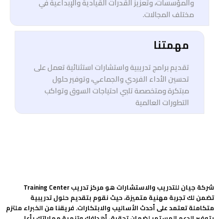
والمؤسسات، وتعزيز القدرات القيادية والإبداعية في
مختلف المجالات.
مهمتنا
تقديم برامج تدريبية واستشارات استثنائية تعمل على
تحسين الأداء الفردي والجماعي، وتوفير حلول
مبتكرة ومتخصصة تلبي احتياجات السوق وتواكب
التطورات العالمية
شركة جيان للتدريب والاستشارات هو مركز تدريب Training Center
تضمن لك تجربة مهنية متميزة، حيث نقوم بتقديم حلول تدريبية
متكاملة تعتمد على أحدث الأساليب والابتكارات. فريقنا من الخبراء ملتزم
بتوفير الدعم المستمر لضمان تحقيق أهدافك وتنمية مهاراتك بأعلى