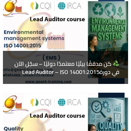
كن مدققًا بيئيًا معتمدًا دوليًا – سجّل الآن
في دورةLead Auditor – ISO 14001:2015