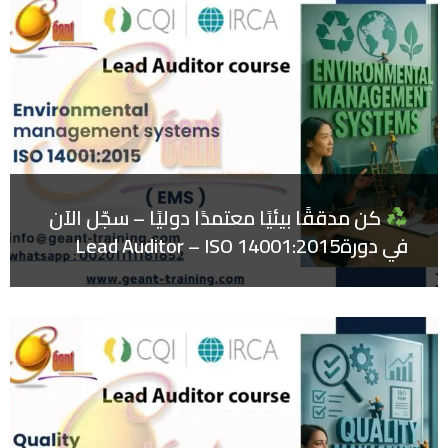
كن مدققًا بيئيًا معتمدًا دوليًا – سجّل الآن
في دورةLead Auditor – ISO 14001:2015