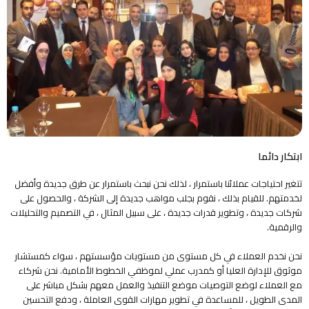
ابتكار دائما
تتغير احتياجات عملائنا باستمرار ، لذلك نحن نبحث باستمرار عن طرق جديدة وأفضل
لخدمتهم. للقيام بذلك ، نقوم بجلب مواهب جديدة إلى الشركة ، والحصول على
شركات جديدة ، وتطوير قدرات جديدة ، على سبيل المثال ، في التصميم والتحليلات
والرقمية.
نحن نخدم العملاء في كل مستوى من مستويات مؤسستهم ، سواء كمستشار
موثوق للإدارة العليا أو كمدرب عملي لموظفي الخطوط الأمامية. نحن شركاء
مع العملاء لوضع التوصيات موضع التنفيذ والعمل معهم بشكل مباشر على
المدى الطويل ، للمساعدة في تطوير مهارات القوى العاملة ، ودفع التحسين