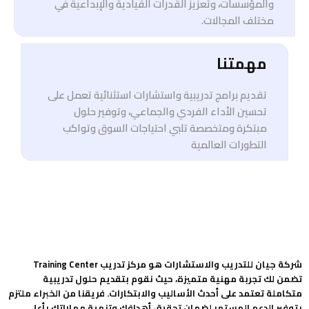
والمؤسسات، وتعزيز القدرات القيادية والإبداعية في
مختلف المجالات.
مهمتنا
تقديم برامج تدريبية واستشارات استثنائية تعمل على
تحسين الأداء الفردي والجماعي، وتوفير حلول
مبتكرة ومتخصصة تلبي احتياجات السوق وتواكب
التطورات العالمية
شركة جيان للتدريب والاستشارات هو مركز تدريب Training Center
تضمن لك تجربة مهنية متميزة، حيث نقوم بتقديم حلول تدريبية
متكاملة تعتمد على أحدث الأساليب والابتكارات. فريقنا من الخبراء ملتزم
بتوفير الدعم المستمر لضمان تحقيق أهدافك وتنمية مهاراتك بأعلى