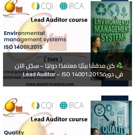
كن مدققًا بيئيًا معتمدًا دوليًا – سجّل الآن
في دورةLead Auditor – ISO 14001:2015