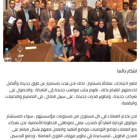
ابتكار دائما
تتغير احتياجات عملائنا باستمرار ، لذلك نحن نبحث باستمرار عن طرق جديدة وأفضل
لخدمتهم. للقيام بذلك ، نقوم بجلب مواهب جديدة إلى الشركة ، والحصول على
شركات جديدة ، وتطوير قدرات جديدة ، على سبيل المثال ، في التصميم والتحليلات
والرقمية.
نحن نخدم العملاء في كل مستوى من مستويات مؤسستهم ، سواء كمستشار
موثوق للإدارة العليا أو كمدرب عملي لموظفي الخطوط الأمامية. نحن شركاء
مع العملاء لوضع التوصيات موضع التنفيذ والعمل معهم بشكل مباشر على
المدى الطويل ، للمساعدة في تطوير مهارات القوى العاملة ، ودفع التحسين