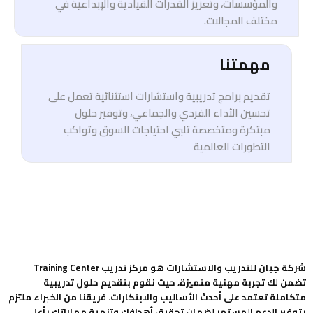
والمؤسسات، وتعزيز القدرات القيادية والإبداعية في
مختلف المجالات.
مهمتنا
تقديم برامج تدريبية واستشارات استثنائية تعمل على
تحسين الأداء الفردي والجماعي، وتوفير حلول
مبتكرة ومتخصصة تلبي احتياجات السوق وتواكب
التطورات العالمية
شركة جيان للتدريب والاستشارات هو مركز تدريب Training Center
تضمن لك تجربة مهنية متميزة، حيث نقوم بتقديم حلول تدريبية
متكاملة تعتمد على أحدث الأساليب والابتكارات. فريقنا من الخبراء ملتزم
بتوفير الدعم المستمر لضمان تحقيق أهدافك وتنمية مهاراتك بأعلى