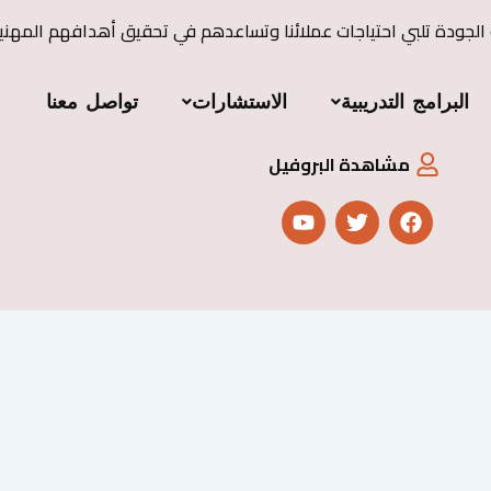
 الجودة تلبي احتياجات عملائنا وتساعدهم في تحقيق أهدافهم المهني
البرامج التدريبية
الاستشارات
تواصل معنا
مشاهدة البروفيل
Y
T
F
o
w
a
u
i
c
t
t
e
u
t
b
b
e
o
e
r
o
k