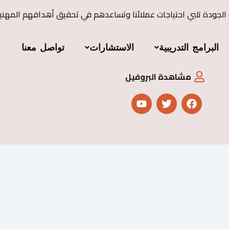
 الجودة تلبي احتياجات عملائنا وتساعدهم في تحقيق أهدافهم المهني
البرامج التدريبية
الاستشارات
تواصل معنا
مشاهدة البروفيل
Y
T
F
o
w
a
u
i
c
t
t
e
u
t
b
b
e
o
e
r
o
k