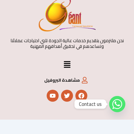
نحن ملتزمون بتقديم خدمات عالية الجودة تلبي احتياجات عملائنا
وتساعدهم في تحقيق أهدافهم المهنية
القائمة
مشاهدة البروفيل
Y
T
F
o
w
a
u
i
c
Contact us
t
t
e
u
t
b
b
e
o
e
r
o