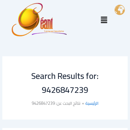
خطي
لى
القائمة
لمحتوى
Search Results for:
9426847239
الرئيسية
نتائج البحث عن: 9426847239