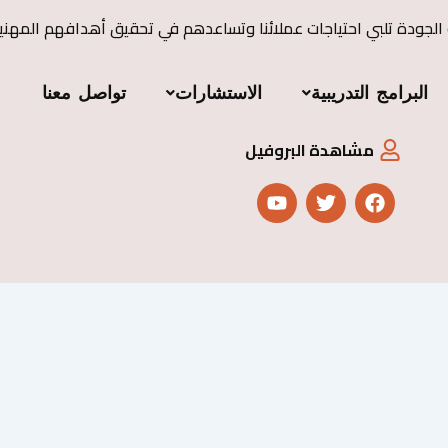
 الجودة تلبي احتياجات عملائنا وتساعدهم في تحقيق أهدافهم المهني
البرامج التدريبية
الاستشارات
تواصل معنا
مشاهدة البروفيل
Y
T
F
o
w
a
u
i
c
t
t
e
u
t
b
b
e
o
e
r
o
k