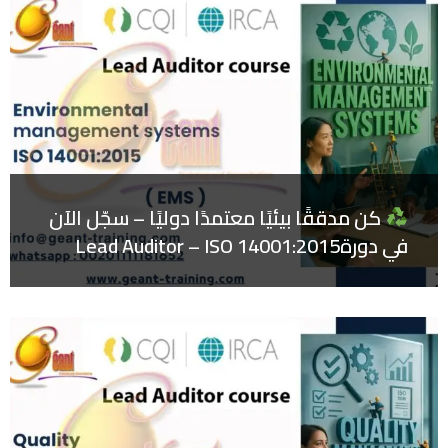
كن مدققًا بيئيًا معتمدًا دوليًا – سجّل الآن
في دورةLead Auditor – ISO 14001:2015