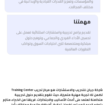
والمؤسسات، وتعزيز القدرات القيادية والإبداعية في
مختلف المجالات.
مهمتنا
تقديم برامج تدريبية واستشارات استثنائية تعمل على
تحسين الأداء الفردي والجماعي، وتوفير حلول
مبتكرة ومتخصصة تلبي احتياجات السوق وتواكب
التطورات العالمية
شركة جيان للتدريب والاستشارات هو مركز تدريب Training Center
تضمن لك تجربة مهنية متميزة، حيث نقوم بتقديم حلول تدريبية
متكاملة تعتمد على أحدث الأساليب والابتكارات. فريقنا من الخبراء ملتزم
بتوفير الدعم المستمر لضمان تحقيق أهدافك وتنمية مهاراتك بأعلى