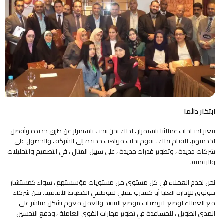
ابتكار دائما
تتغير احتياجات عملائنا باستمرار ، لذلك نحن نبحث باستمرار عن طرق جديدة وأفضل
لخدمتهم. للقيام بذلك ، نقوم بجلب مواهب جديدة إلى الشركة ، والحصول على
شركات جديدة ، وتطوير قدرات جديدة ، على سبيل المثال ، في التصميم والتحليلات
والرقمية.
نحن نخدم العملاء في كل مستوى من مستويات مؤسستهم ، سواء كمستشار
موثوق للإدارة العليا أو كمدرب عملي لموظفي الخطوط الأمامية. نحن شركاء
مع العملاء لوضع التوصيات موضع التنفيذ والعمل معهم بشكل مباشر على
المدى الطويل ، للمساعدة في تطوير مهارات القوى العاملة ، ودفع التحسين