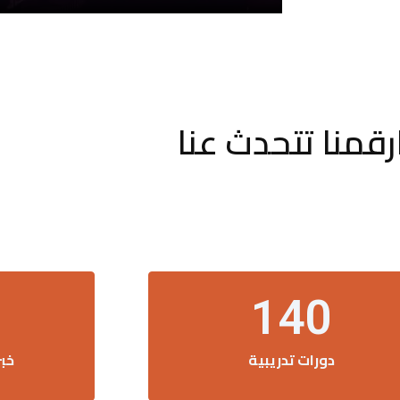
رقمنا تتحدث عنا
140
دورات تدريبية
خب