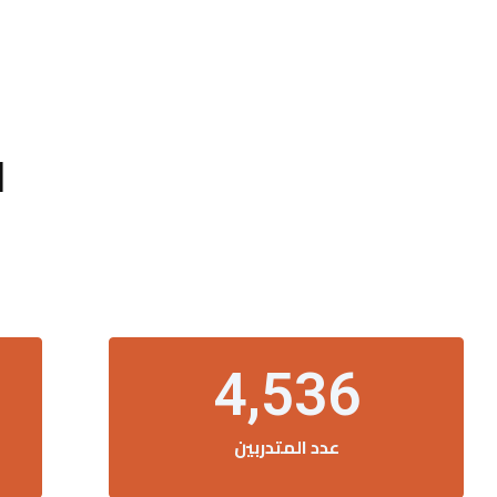
ا
4,536
عدد المتدربين