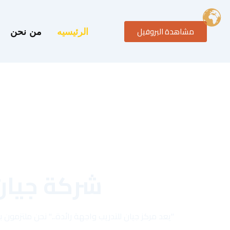
خطي
لى
مشاهدة البروفيل
لمحتوى
الرئيسيه
من نحن
شركة جيان
"يعد مركز جيان للتدريب واجهة رائدة..." نحن ملتزمو