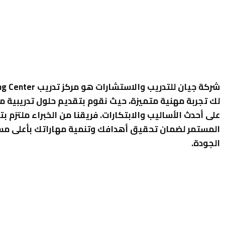
لك تجربة مهنية متميزة، حيث نقوم بتقديم حلول تدريبية م
على أحدث الأساليب والابتكارات. فريقنا من الخبراء ملتزم بت
المستمر لضمان تحقيق أهدافك وتنمية مهاراتك بأعلى م
الجودة.