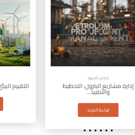
البرامج التدريبية
م البيئي الاستراتيجي (SEA): أداة…
مهارات 
قراءة المزيد