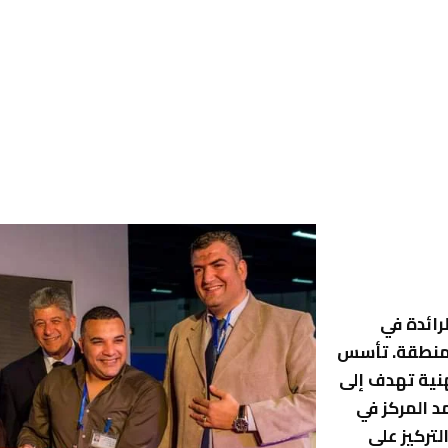
لرائدة في
لمنطقة. تأسس
نية تهدف إلى
د المركز في
تركيز على