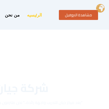
خطي
لى
مشاهدة البروفيل
لمحتوى
الرئيسيه
من نحن
شركة جيان
"يعد مركز جيان للتدريب واجهة رائدة..." نحن ملتزمو