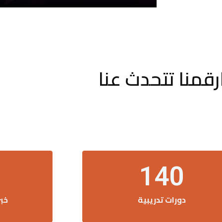
رقمنا تتحدث عنا
140
دورات تدريبية
خب