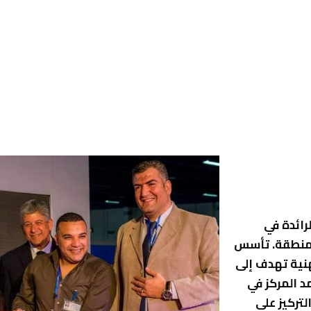
لرائدة في
لمنطقة. تأسس
نية تهدف إلى
د المركز في
تركيز على