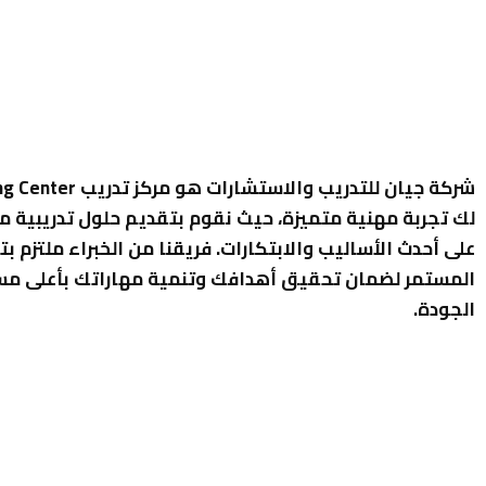
لك تجربة مهنية متميزة، حيث نقوم بتقديم حلول تدريبية م
على أحدث الأساليب والابتكارات. فريقنا من الخبراء ملتزم بت
المستمر لضمان تحقيق أهدافك وتنمية مهاراتك بأعلى م
الجودة.