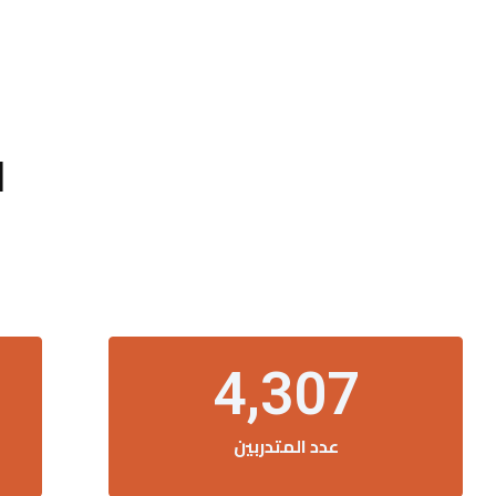
ا
4,536
عدد المتدربين