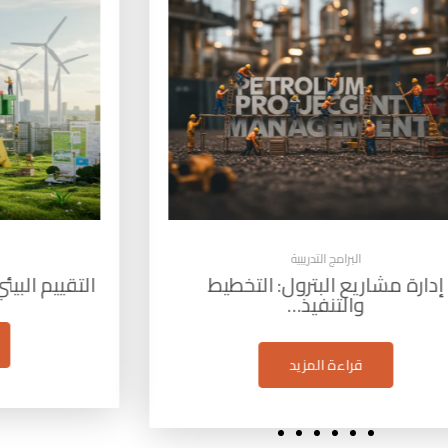
البرامج التدريبية
م البيئي الاستراتيجي (SEA): أداة…
مهارات 
قراءة المزيد