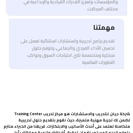
والمؤسسات، وتعزيز القدرات القيادية والإبداعية في
مختلف المجالات.
مهمتنا
تقديم برامج تدريبية واستشارات استثنائية تعمل على
تحسين الأداء الفردي والجماعي، وتوفير حلول
مبتكرة ومتخصصة تلبي احتياجات السوق وتواكب
التطورات العالمية
شركة جيان للتدريب والاستشارات هو مركز تدريب Training Center
تضمن لك تجربة مهنية متميزة، حيث نقوم بتقديم حلول تدريبية
متكاملة تعتمد على أحدث الأساليب والابتكارات. فريقنا من الخبراء ملتزم
بتوفير الدعم المستمر لضمان تحقيق أهدافك وتنمية مهاراتك بأعلى