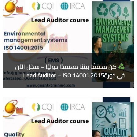
كن مدققًا بيئيًا معتمدًا دوليًا – سجّل الآن
في دورةLead Auditor – ISO 14001:2015