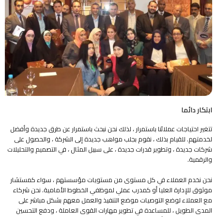
ابتكار دائما
تتغير احتياجات عملائنا باستمرار ، لذلك نحن نبحث باستمرار عن طرق جديدة وأفضل
لخدمتهم. للقيام بذلك ، نقوم بجلب مواهب جديدة إلى الشركة ، والحصول على
شركات جديدة ، وتطوير قدرات جديدة ، على سبيل المثال ، في التصميم والتحليلات
والرقمية.
نحن نخدم العملاء في كل مستوى من مستويات مؤسستهم ، سواء كمستشار
موثوق للإدارة العليا أو كمدرب عملي لموظفي الخطوط الأمامية. نحن شركاء
مع العملاء لوضع التوصيات موضع التنفيذ والعمل معهم بشكل مباشر على
المدى الطويل ، للمساعدة في تطوير مهارات القوى العاملة ، ودفع التحسين