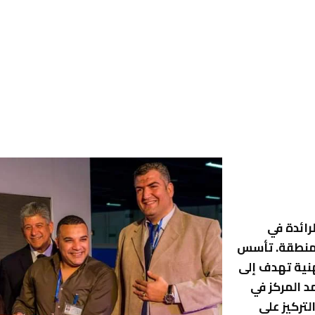
لرائدة في
لمنطقة. تأسس
نية تهدف إلى
د المركز في
تركيز على