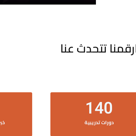
رقمنا تتحدث عنا
140
دورات تدريبية
خب