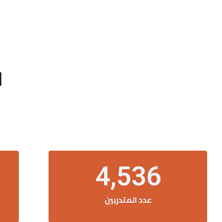
ا
4,536
عدد المتدربين