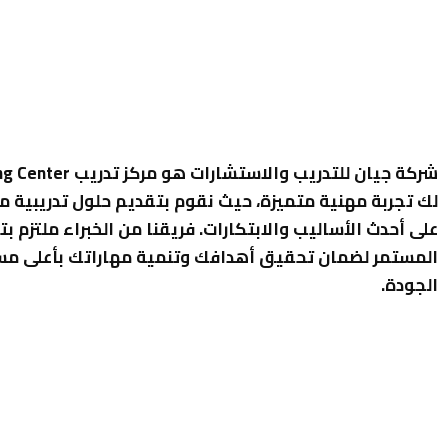
لك تجربة مهنية متميزة، حيث نقوم بتقديم حلول تدريبية م
على أحدث الأساليب والابتكارات. فريقنا من الخبراء ملتزم بت
المستمر لضمان تحقيق أهدافك وتنمية مهاراتك بأعلى م
الجودة.