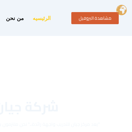
خطي
لى
مشاهدة البروفيل
لمحتوى
الرئيسيه
من نحن
شركة جيان
"يعد مركز جيان للتدريب واجهة رائدة..." نحن ملتزمو