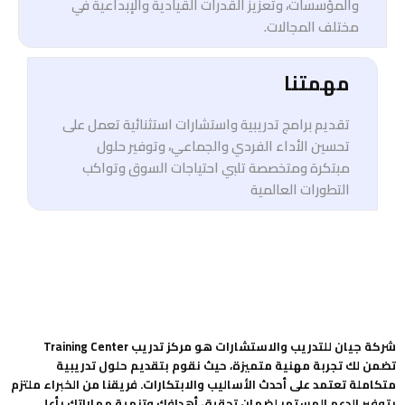
والمؤسسات، وتعزيز القدرات القيادية والإبداعية في
مختلف المجالات.
مهمتنا
تقديم برامج تدريبية واستشارات استثنائية تعمل على
تحسين الأداء الفردي والجماعي، وتوفير حلول
مبتكرة ومتخصصة تلبي احتياجات السوق وتواكب
التطورات العالمية
شركة جيان للتدريب والاستشارات هو مركز تدريب Training Center
تضمن لك تجربة مهنية متميزة، حيث نقوم بتقديم حلول تدريبية
متكاملة تعتمد على أحدث الأساليب والابتكارات. فريقنا من الخبراء ملتزم
بتوفير الدعم المستمر لضمان تحقيق أهدافك وتنمية مهاراتك بأعلى