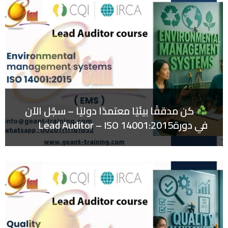
كن مدققًا بيئيًا معتمدًا دوليًا – سجّل الآن
في دورةLead Auditor – ISO 14001:2015