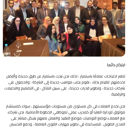
ابتكار دائما
تتغير احتياجات عملائنا باستمرار ، لذلك نحن نبحث باستمرار عن طرق جديدة وأفضل
لخدمتهم. للقيام بذلك ، نقوم بجلب مواهب جديدة إلى الشركة ، والحصول على
شركات جديدة ، وتطوير قدرات جديدة ، على سبيل المثال ، في التصميم والتحليلات
والرقمية.
نحن نخدم العملاء في كل مستوى من مستويات مؤسستهم ، سواء كمستشار
موثوق للإدارة العليا أو كمدرب عملي لموظفي الخطوط الأمامية. نحن شركاء
مع العملاء لوضع التوصيات موضع التنفيذ والعمل معهم بشكل مباشر على
المدى الطويل ، للمساعدة في تطوير مهارات القوى العاملة ، ودفع التحسين