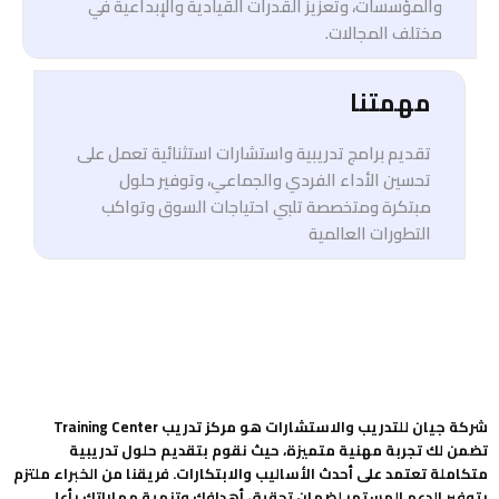
والمؤسسات، وتعزيز القدرات القيادية والإبداعية في
مختلف المجالات.
مهمتنا
تقديم برامج تدريبية واستشارات استثنائية تعمل على
تحسين الأداء الفردي والجماعي، وتوفير حلول
مبتكرة ومتخصصة تلبي احتياجات السوق وتواكب
التطورات العالمية
شركة جيان للتدريب والاستشارات هو مركز تدريب Training Center
تضمن لك تجربة مهنية متميزة، حيث نقوم بتقديم حلول تدريبية
متكاملة تعتمد على أحدث الأساليب والابتكارات. فريقنا من الخبراء ملتزم
بتوفير الدعم المستمر لضمان تحقيق أهدافك وتنمية مهاراتك بأعلى