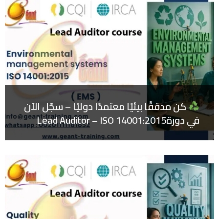
كن مدققًا بيئيًا معتمدًا دوليًا – سجّل الآن
في دورةLead Auditor – ISO 14001:2015