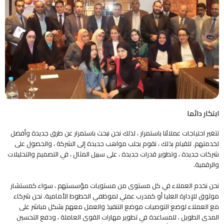
ابتكار دائما
تتغير احتياجات عملائنا باستمرار ، لذلك نحن نبحث باستمرار عن طرق جديدة وأفضل
لخدمتهم. للقيام بذلك ، نقوم بجلب مواهب جديدة إلى الشركة ، والحصول على
شركات جديدة ، وتطوير قدرات جديدة ، على سبيل المثال ، في التصميم والتحليلات
والرقمية.
نحن نخدم العملاء في كل مستوى من مستويات مؤسستهم ، سواء كمستشار
موثوق للإدارة العليا أو كمدرب عملي لموظفي الخطوط الأمامية. نحن شركاء
مع العملاء لوضع التوصيات موضع التنفيذ والعمل معهم بشكل مباشر على
المدى الطويل ، للمساعدة في تطوير مهارات القوى العاملة ، ودفع التحسين