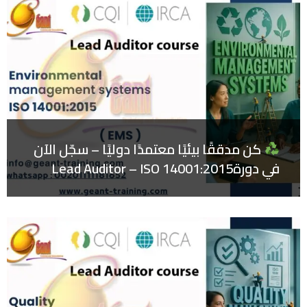
كن مدققًا بيئيًا معتمدًا دوليًا – سجّل الآن
في دورةLead Auditor – ISO 14001:2015