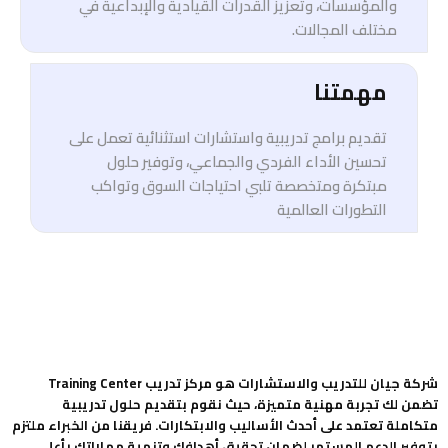
والمؤسسات، وتعزيز القدرات القيادية والإبداعية في
مختلف المجالات.
مهمتنا
تقديم برامج تدريبية واستشارات استثنائية تعمل على
تحسين الأداء الفردي والجماعي، وتوفير حلول
مبتكرة ومتخصصة تلبي احتياجات السوق وتواكب
التطورات العالمية
شركة جيان للتدريب والاستشارات هو مركز تدريب Training Center
تضمن لك تجربة مهنية متميزة، حيث نقوم بتقديم حلول تدريبية
متكاملة تعتمد على أحدث الأساليب والابتكارات. فريقنا من الخبراء ملتزم
بتوفير الدعم المستمر لضمان تحقيق أهدافك وتنمية مهاراتك بأعلى