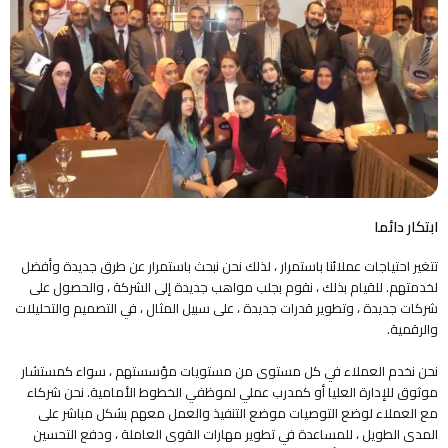
ابتكار دائما
تتغير احتياجات عملائنا باستمرار ، لذلك نحن نبحث باستمرار عن طرق جديدة وأفضل
لخدمتهم. للقيام بذلك ، نقوم بجلب مواهب جديدة إلى الشركة ، والحصول على
شركات جديدة ، وتطوير قدرات جديدة ، على سبيل المثال ، في التصميم والتحليلات
والرقمية.
نحن نخدم العملاء في كل مستوى من مستويات مؤسستهم ، سواء كمستشار
موثوق للإدارة العليا أو كمدرب عملي لموظفي الخطوط الأمامية. نحن شركاء
مع العملاء لوضع التوصيات موضع التنفيذ والعمل معهم بشكل مباشر على
المدى الطويل ، للمساعدة في تطوير مهارات القوى العاملة ، ودفع التحسين