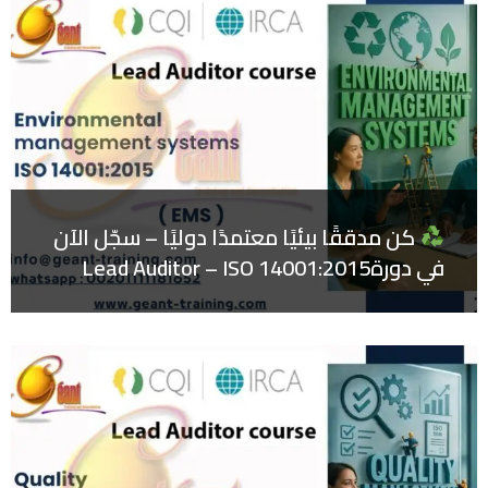
كن مدققًا بيئيًا معتمدًا دوليًا – سجّل الآن
في دورةLead Auditor – ISO 14001:2015