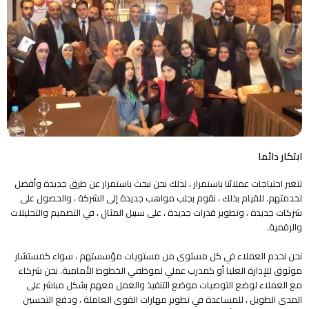
ابتكار دائما
تتغير احتياجات عملائنا باستمرار ، لذلك نحن نبحث باستمرار عن طرق جديدة وأفضل
لخدمتهم. للقيام بذلك ، نقوم بجلب مواهب جديدة إلى الشركة ، والحصول على
شركات جديدة ، وتطوير قدرات جديدة ، على سبيل المثال ، في التصميم والتحليلات
والرقمية.
نحن نخدم العملاء في كل مستوى من مستويات مؤسستهم ، سواء كمستشار
موثوق للإدارة العليا أو كمدرب عملي لموظفي الخطوط الأمامية. نحن شركاء
مع العملاء لوضع التوصيات موضع التنفيذ والعمل معهم بشكل مباشر على
المدى الطويل ، للمساعدة في تطوير مهارات القوى العاملة ، ودفع التحسين