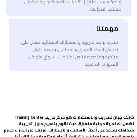
والمؤسسات، وتعزيز القدرات القيادية والإبداعية في
مختلف المجالات.
مهمتنا
تقديم برامج تدريبية واستشارات استثنائية تعمل على
تحسين الأداء الفردي والجماعي، وتوفير حلول
مبتكرة ومتخصصة تلبي احتياجات السوق وتواكب
التطورات العالمية
شركة جيان للتدريب والاستشارات هو مركز تدريب Training Center
تضمن لك تجربة مهنية متميزة، حيث نقوم بتقديم حلول تدريبية
متكاملة تعتمد على أحدث الأساليب والابتكارات. فريقنا من الخبراء ملتزم
بتوفير الدعم المستمر لضمان تحقيق أهدافك وتنمية مهاراتك بأعلى