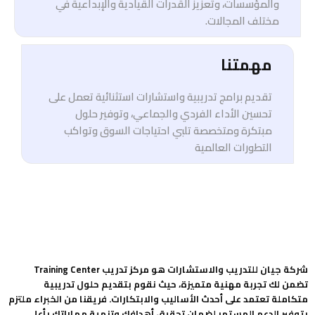
والمؤسسات، وتعزيز القدرات القيادية والإبداعية في
مختلف المجالات.
مهمتنا
تقديم برامج تدريبية واستشارات استثنائية تعمل على
تحسين الأداء الفردي والجماعي، وتوفير حلول
مبتكرة ومتخصصة تلبي احتياجات السوق وتواكب
التطورات العالمية
شركة جيان للتدريب والاستشارات هو مركز تدريب Training Center
تضمن لك تجربة مهنية متميزة، حيث نقوم بتقديم حلول تدريبية
متكاملة تعتمد على أحدث الأساليب والابتكارات. فريقنا من الخبراء ملتزم
بتوفير الدعم المستمر لضمان تحقيق أهدافك وتنمية مهاراتك بأعلى