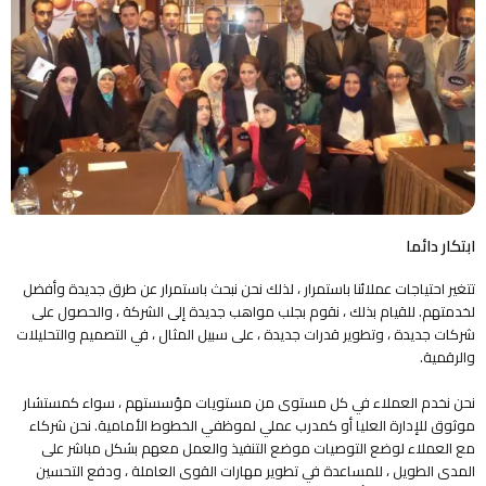
ابتكار دائما
تتغير احتياجات عملائنا باستمرار ، لذلك نحن نبحث باستمرار عن طرق جديدة وأفضل
لخدمتهم. للقيام بذلك ، نقوم بجلب مواهب جديدة إلى الشركة ، والحصول على
شركات جديدة ، وتطوير قدرات جديدة ، على سبيل المثال ، في التصميم والتحليلات
والرقمية.
نحن نخدم العملاء في كل مستوى من مستويات مؤسستهم ، سواء كمستشار
موثوق للإدارة العليا أو كمدرب عملي لموظفي الخطوط الأمامية. نحن شركاء
مع العملاء لوضع التوصيات موضع التنفيذ والعمل معهم بشكل مباشر على
المدى الطويل ، للمساعدة في تطوير مهارات القوى العاملة ، ودفع التحسين