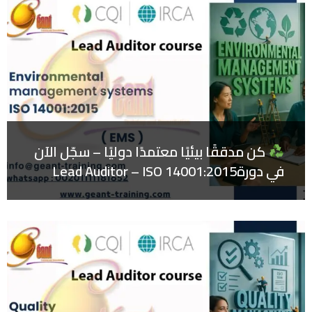
كن مدققًا بيئيًا معتمدًا دوليًا – سجّل الآن
في دورةLead Auditor – ISO 14001:2015