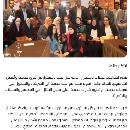
ابتكار دائما
تتغير احتياجات عملائنا باستمرار ، لذلك نحن نبحث باستمرار عن طرق جديدة وأفضل
لخدمتهم. للقيام بذلك ، نقوم بجلب مواهب جديدة إلى الشركة ، والحصول على
شركات جديدة ، وتطوير قدرات جديدة ، على سبيل المثال ، في التصميم والتحليلات
والرقمية.
نحن نخدم العملاء في كل مستوى من مستويات مؤسستهم ، سواء كمستشار
موثوق للإدارة العليا أو كمدرب عملي لموظفي الخطوط الأمامية. نحن شركاء
مع العملاء لوضع التوصيات موضع التنفيذ والعمل معهم بشكل مباشر على
المدى الطويل ، للمساعدة في تطوير مهارات القوى العاملة ، ودفع التحسين