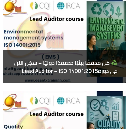
كن مدققًا بيئيًا معتمدًا دوليًا – سجّل الآن
في دورةLead Auditor – ISO 14001:2015