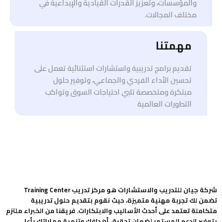
والمؤسسات، وتعزيز القدرات القيادية والإبداعية في
مختلف المجالات.
مهمتنا
تقديم برامج تدريبية واستشارات استثنائية تعمل على
تحسين الأداء الفردي والجماعي، وتوفير حلول
مبتكرة ومتخصصة تلبي احتياجات السوق وتواكب
التطورات العالمية
شركة جيان للتدريب والاستشارات هو مركز تدريب Training Center
تضمن لك تجربة مهنية متميزة، حيث نقوم بتقديم حلول تدريبية
متكاملة تعتمد على أحدث الأساليب والابتكارات. فريقنا من الخبراء ملتزم
بتوفير الدعم المستمر لضمان تحقيق أهدافك وتنمية مهاراتك بأعلى