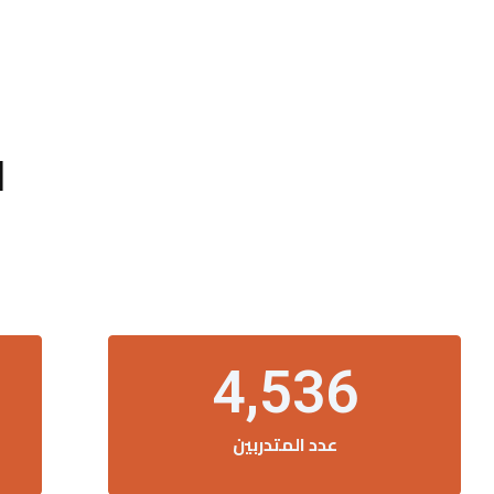
ا
4,536
عدد المتدربين