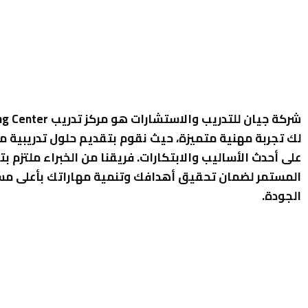
لك تجربة مهنية متميزة، حيث نقوم بتقديم حلول تدريبية م
على أحدث الأساليب والابتكارات. فريقنا من الخبراء ملتزم بت
المستمر لضمان تحقيق أهدافك وتنمية مهاراتك بأعلى م
الجودة.