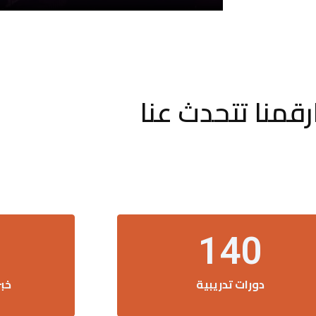
رقمنا تتحدث عنا
140
دورات تدريبية
خب