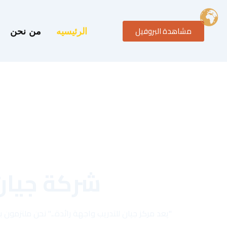
خطي
لى
مشاهدة البروفيل
لمحتوى
الرئيسيه
من نحن
شركة جيان
"يعد مركز جيان للتدريب واجهة رائدة..." نحن ملتزمو