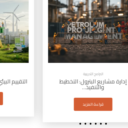
البرامج التدريبية
م البيئي الاستراتيجي (SEA): أداة…
مهارات 
قراءة المزيد