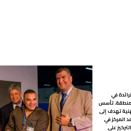
لرائدة في
لمنطقة. تأسس
نية تهدف إلى
د المركز في
تركيز على