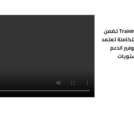
شركة جيان للتدريب والاستشارات هو مركز تدريب Training Center تضمن
تكاملة تعتمد
وفير الدعم
ستويات