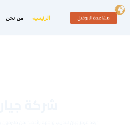
خطي
لى
مشاهدة البروفيل
لمحتوى
الرئيسيه
من نحن
شركة جيان
"يعد مركز جيان للتدريب واجهة رائدة..." نحن ملتزمو