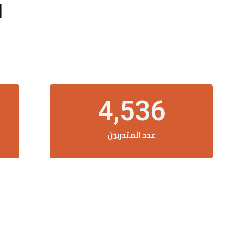
ا
4,536
عدد المتدربين