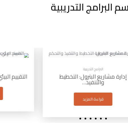
م البرامج التدريبية
البرامج التدريبية
م البيئي الاستراتيجي (SEA): أداة…
مهارات 
قراءة المزيد