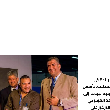
لرائدة في
لمنطقة. تأسس
نية تهدف إلى
د المركز في
تركيز على