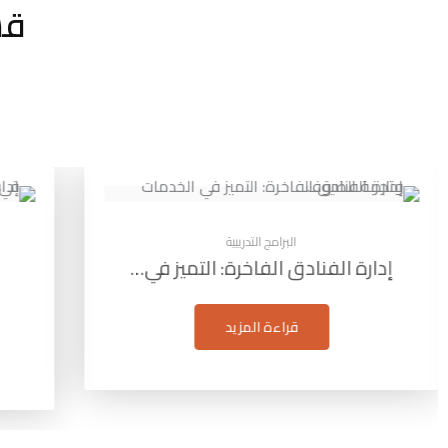
قس
البرامج التدريبية
إدارة مشاريع البترول: التخطيط
التقيي
والتنفيذ…
قراءة المزيد