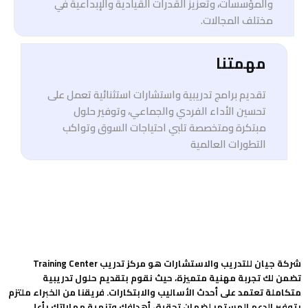
والمؤسسات، وتعزيز القدرات القيادية والإبداعية في
مختلف المجالات.
مهمتنا
تقديم برامج تدريبية واستشارات استثنائية تعمل على
تحسين الأداء الفردي والجماعي، وتوفير حلول
مبتكرة ومتخصصة تلبي احتياجات السوق وتواكب
التطورات العالمية
شركة جيان للتدريب والاستشارات هو مركز تدريب Training Center
تضمن لك تجربة مهنية متميزة، حيث نقوم بتقديم حلول تدريبية
متكاملة تعتمد على أحدث الأساليب والابتكارات. فريقنا من الخبراء ملتزم
بتوفير الدعم المستمر لضمان تحقيق أهدافك وتنمية مهاراتك بأعلى