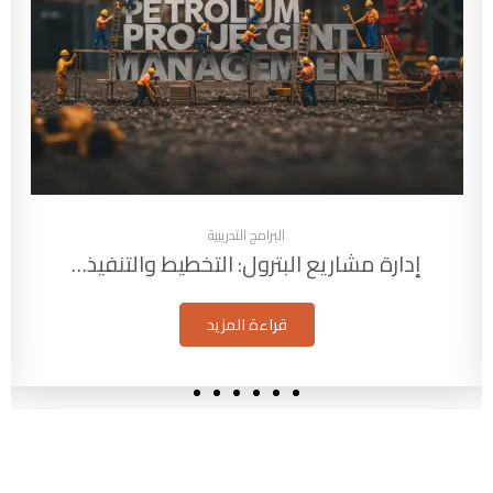
البرامج التدريبية
يط والتنفيذ…
التقييم البيئي الاستراتيجي (SEA): أداة…
قراءة المزيد