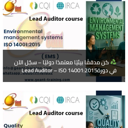
كن مدققًا بيئيًا معتمدًا دوليًا – سجّل الآن
في دورةLead Auditor – ISO 14001:2015