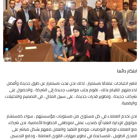
ابتكار دائما
تتغير احتياجات عملائنا باستمرار ، لذلك نحن نبحث باستمرار عن طرق جديدة وأفضل
لخدمتهم. للقيام بذلك ، نقوم بجلب مواهب جديدة إلى الشركة ، والحصول على
شركات جديدة ، وتطوير قدرات جديدة ، على سبيل المثال ، في التصميم والتحليلات
والرقمية.
نحن نخدم العملاء في كل مستوى من مستويات مؤسستهم ، سواء كمستشار
موثوق للإدارة العليا أو كمدرب عملي لموظفي الخطوط الأمامية. نحن شركاء
مع العملاء لوضع التوصيات موضع التنفيذ والعمل معهم بشكل مباشر على
المدى الطويل ، للمساعدة في تطوير مهارات القوى العاملة ، ودفع التحسين