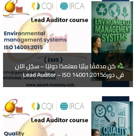
كن مدققًا بيئيًا معتمدًا دوليًا – سجّل الآن
في دورةLead Auditor – ISO 14001:2015