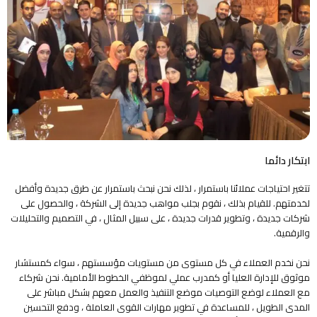
ابتكار دائما
تتغير احتياجات عملائنا باستمرار ، لذلك نحن نبحث باستمرار عن طرق جديدة وأفضل
لخدمتهم. للقيام بذلك ، نقوم بجلب مواهب جديدة إلى الشركة ، والحصول على
شركات جديدة ، وتطوير قدرات جديدة ، على سبيل المثال ، في التصميم والتحليلات
والرقمية.
نحن نخدم العملاء في كل مستوى من مستويات مؤسستهم ، سواء كمستشار
موثوق للإدارة العليا أو كمدرب عملي لموظفي الخطوط الأمامية. نحن شركاء
مع العملاء لوضع التوصيات موضع التنفيذ والعمل معهم بشكل مباشر على
المدى الطويل ، للمساعدة في تطوير مهارات القوى العاملة ، ودفع التحسين