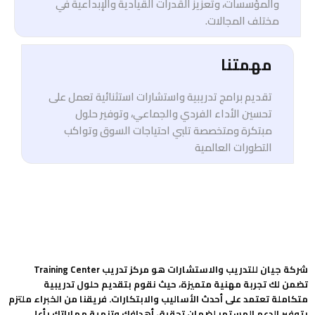
والمؤسسات، وتعزيز القدرات القيادية والإبداعية في
مختلف المجالات.
مهمتنا
تقديم برامج تدريبية واستشارات استثنائية تعمل على
تحسين الأداء الفردي والجماعي، وتوفير حلول
مبتكرة ومتخصصة تلبي احتياجات السوق وتواكب
التطورات العالمية
شركة جيان للتدريب والاستشارات هو مركز تدريب Training Center
تضمن لك تجربة مهنية متميزة، حيث نقوم بتقديم حلول تدريبية
متكاملة تعتمد على أحدث الأساليب والابتكارات. فريقنا من الخبراء ملتزم
بتوفير الدعم المستمر لضمان تحقيق أهدافك وتنمية مهاراتك بأعلى