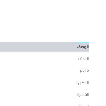
الوصف
مراجعات (0)
المدة :
5 ايام
المكان :
القاهرة