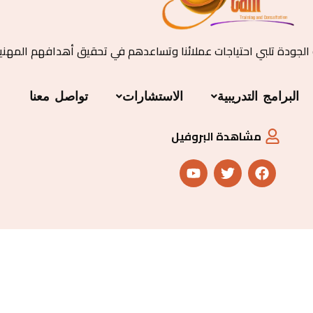
 الجودة تلبي احتياجات عملائنا وتساعدهم في تحقيق أهدافهم المهني
البرامج التدريبية
الاستشارات
تواصل معنا
مشاهدة البروفيل
Y
T
F
o
w
a
u
i
c
t
t
e
u
t
b
b
e
o
e
r
o
k