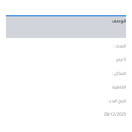
الوصف
مراجعات (0)
المدة :
5 ايام
المكان :
القاهرة
تاريخ البدء :
28/12/2025