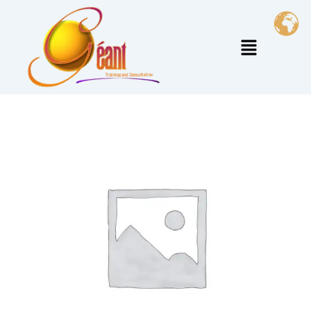
خطي
لى
القائمة
لمحتوى