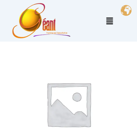
خطي
لى
القائمة
لمحتوى