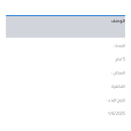
الوصف
مراجعات (0)
المدة :
5 ايام
المكان :
القاهرة
تاريخ البدء :
1/6/2025