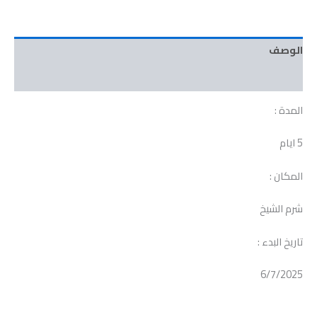
الوصف
مراجعات (0)
المدة :
5 ايام
المكان :
شرم الشيخ
تاريخ البدء :
6/7/2025