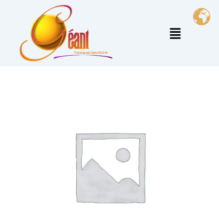
خطي
لى
القائمة
لمحتوى