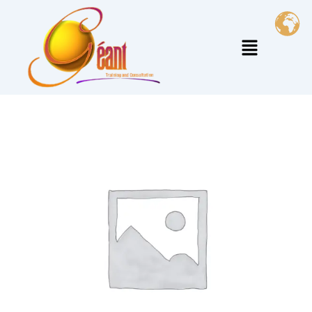
خطي
لى
القائمة
لمحتوى