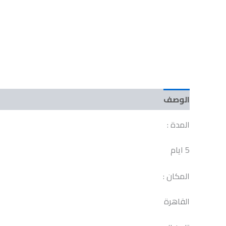
الوصف
مراجعات (0)
المدة :
5 ايام
المكان :
القاهرة