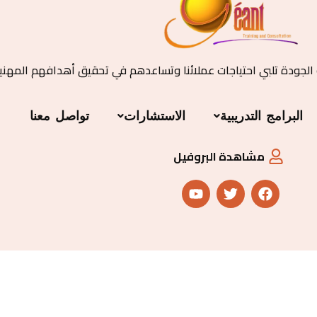
 الجودة تلبي احتياجات عملائنا وتساعدهم في تحقيق أهدافهم المهني
البرامج التدريبية
الاستشارات
تواصل معنا
مشاهدة البروفيل
Y
T
F
o
w
a
u
i
c
t
t
e
u
t
b
b
e
o
e
r
o
k