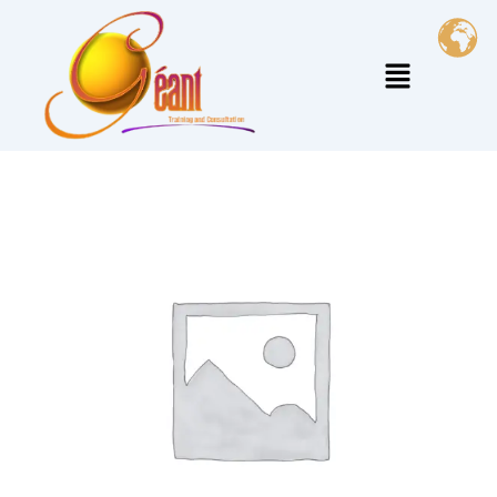
خطي
لى
القائمة
لمحتوى