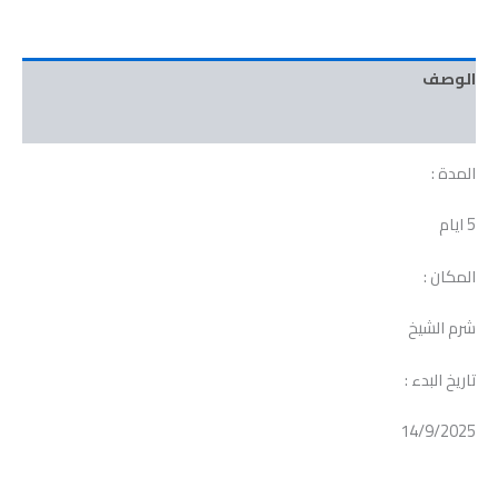
الوصف
مراجعات (0)
المدة :
5 ايام
المكان :
شرم الشيخ
تاريخ البدء :
14/9/2025