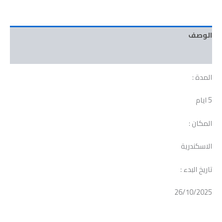
الوصف
مراجعات (0)
المدة :
5 ايام
المكان :
الاسكندرية
تاريخ البدء :
26/10/2025