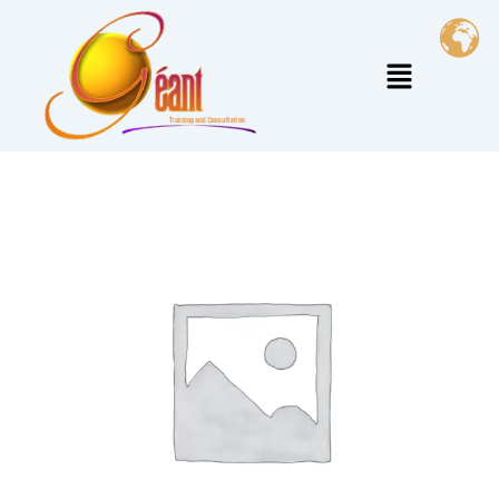
خطي
لى
القائمة
لمحتوى