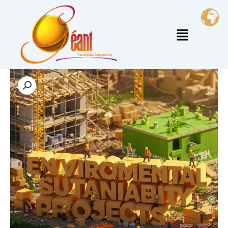
خطي
لى
القائمة
لمحتوى