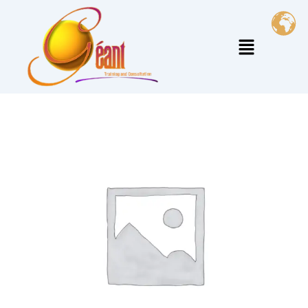
خطي
لى
القائمة
لمحتوى