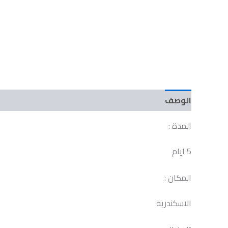
الوصف
مراجعات (0)
المدة :
5 ايام
المكان :
الاسكندرية