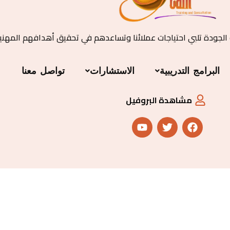
 الجودة تلبي احتياجات عملائنا وتساعدهم في تحقيق أهدافهم المهني
البرامج التدريبية
الاستشارات
تواصل معنا
مشاهدة البروفيل
Y
T
F
o
w
a
u
i
c
t
t
e
u
t
b
b
e
o
e
r
o
k