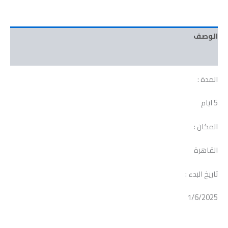
الوصف
مراجعات (0)
المدة :
5 ايام
المكان :
القاهرة
تاريخ البدء :
1/6/2025