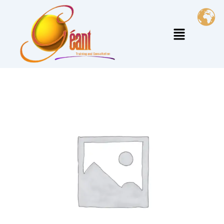
خطي
لى
القائمة
لمحتوى