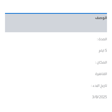
الوصف
مراجعات (0)
المدة :
5 ايام
المكان :
القاهرة
تاريخ البدء :
3/8/2025