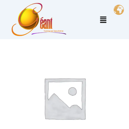
خطي
لى
القائمة
لمحتوى