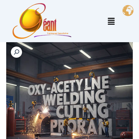
خطي
لى
القائمة
لمحتوى