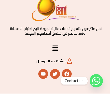
نحن ملتزمون بتقديم خدمات عالية الجودة تلبي احتياجات عملائنا
وتساعدهم في تحقيق أهدافهم المهنية
القائمة
مشاهدة البروفيل
Y
T
F
o
w
a
u
i
c
Contact us
t
t
e
u
t
b
b
e
o
e
r
o
k