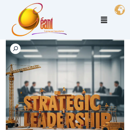
خطي
لى
القائمة
لمحتوى