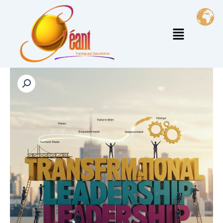
خطي
لى
القائمة
لمحتوى