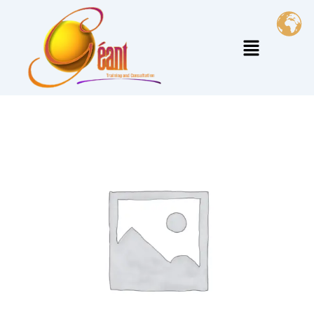
خطي
لى
القائمة
لمحتوى