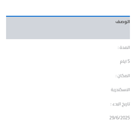
الوصف
مراجعات (0)
المدة :
5 ايام
المكان :
الاسكندرية
تاريخ البدء :
29/6/2025