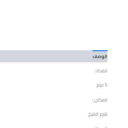
الوصف
مراجعات (0)
المدة :
5 ايام
المكان :
شرم الشيخ