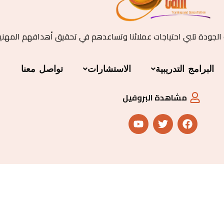
 الجودة تلبي احتياجات عملائنا وتساعدهم في تحقيق أهدافهم المهني
البرامج التدريبية
الاستشارات
تواصل معنا
مشاهدة البروفيل
Y
T
F
o
w
a
u
i
c
t
t
e
u
t
b
b
e
o
e
r
o
k