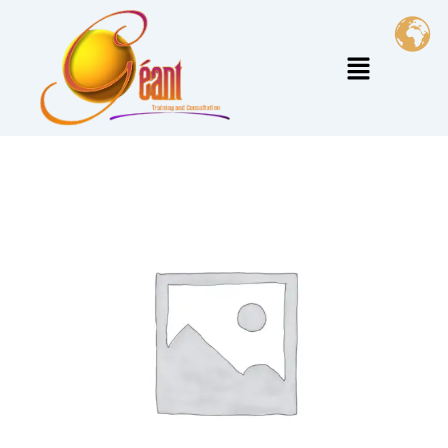
خطي
لى
القائمة
لمحتوى