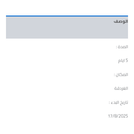
الوصف
مراجعات (0)
المدة :
5 ايام
المكان :
الغردقة
تاريخ البدء :
17/8/2025