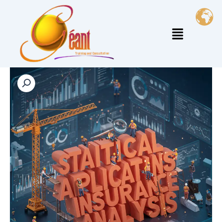
خطي
لى
القائمة
لمحتوى