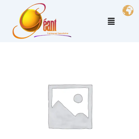
خطي
لى
القائمة
لمحتوى