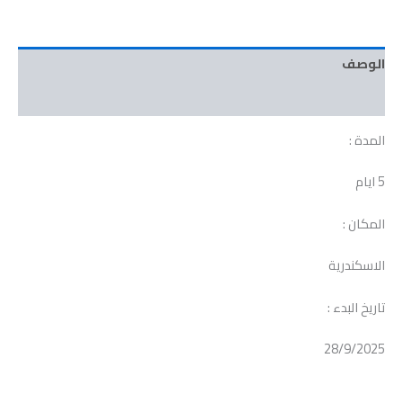
الوصف
مراجعات (0)
المدة :
5 ايام
المكان :
الاسكندرية
تاريخ البدء :
28/9/2025