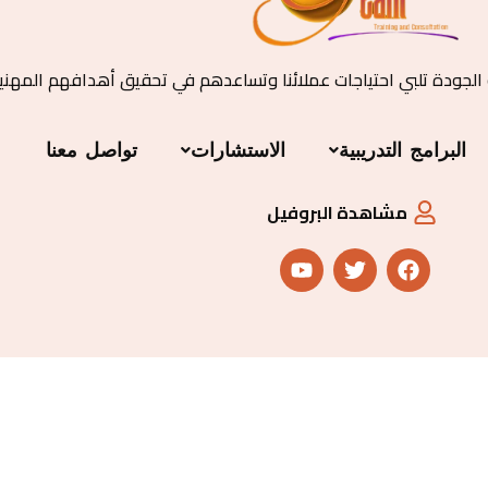
 الجودة تلبي احتياجات عملائنا وتساعدهم في تحقيق أهدافهم المهني
البرامج التدريبية
الاستشارات
تواصل معنا
مشاهدة البروفيل
Y
T
F
o
w
a
u
i
c
t
t
e
u
t
b
b
e
o
e
r
o
k