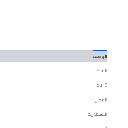
الوصف
مراجعات (0)
المدة :
5 ايام
المكان :
الاسكندرية